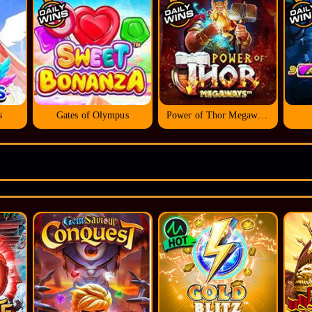
s
Gates of Olympus
Power of Thor Megaways