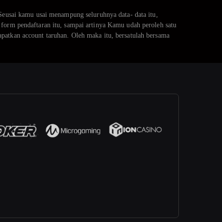
Seusai kamu usai menampung seluruhnya data- data itu,
form pendaftaran itu, sampai artinya Kamu udah peroleh satu
patkan account taruhan. Oleh maka itu, bersatulah bersama