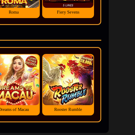
Roma
Fiery Sevens
Dreams of Macau
Rooster Rumble