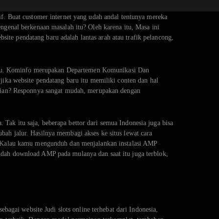
f. Buat customer internet yang udah andal tentunya mereka
ngenal berkenaan masalah itu? Oleh karena itu, Masa ini
site pendatang baru adalah lantas arah atau trafik pelancong,
 Kamu. Kominfo merupakan Departemen Komunikasi Dan
jika website pendatang baru itu memiliki conten dan hal
ntian? Responnya sangat mudah, merupakan dengan
. Tak itu saja, beberapa bettor dari semua Indonesia juga bisa
ah jalur. Hasilnya membagi akses ke situs lewat cara
e. Kalau kamu mengunduh dan menjalankan instalasi AMP
udah download AMP pada mulanya dan saat itu juga terblok,
bagai website Judi slots online terhebat dari Indonesia,