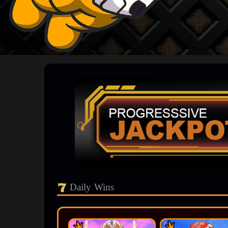
Daily Wins