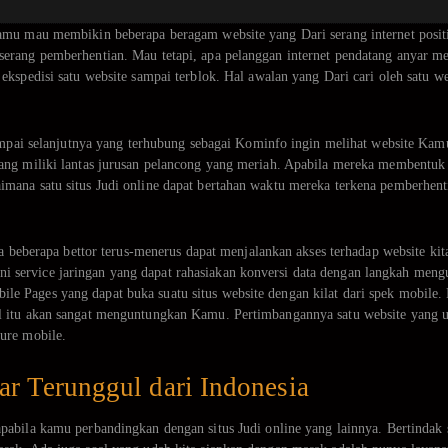
Kamu mau membikin beberapa beragam website yang Dari serang internet positi
erang pemberhentian. Mau tetapi, apa pelanggan internet pendatang anyar me
kspedisi satu website sampai terblok. Hal awalan yang Dari cari oleh satu web
k, sampai selanjutnya yang terhubung sebagai Kominfo ingin melihat website
ang miliki lantas jurusan pelancong yang meriah. Apabila mereka membentuk 
aimana satu situs Judi online dapat bertahan waktu mereka terkena pemberhe
ya beberapa bettor terus-menerus dapat menjalankan akses terhadap website kita
service jaringan yang dapat rahasiakan konversi data dengan langkah mengub
le Pages yang dapat buka suatu situs website dengan kilat dari spek mobil
al itu akan sangat menguntungkan Kamu. Pertimbangannya satu website yang 
ure mobile.
ar Terunggul dari Indonesia
abila kamu perbandingkan dengan situs Judi online yang lainnya. Bertindak se