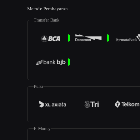
Metode Pembayaran
Transfer Bank
Pulsa
E-Money