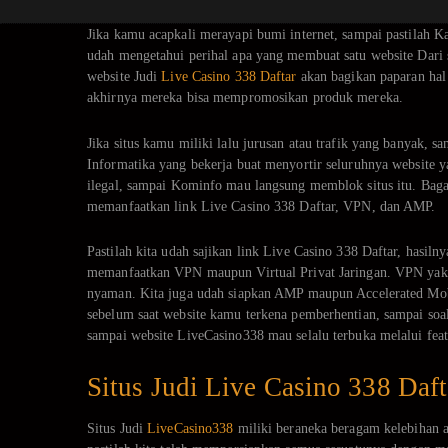
Jika kamu acapkali merayapi bumi internet, sampai pastilah 
udah mengetahui perihal apa yang membuat satu website Dari s
website Judi
Live Casino 338 Daftar
akan bagikan paparan hal e
akhirnya mereka bisa mempromosikan produk mereka.
Jika situs kamu miliki lalu jurusan atau trafik yang banya
Informatika yang bekerja buat menyortir seluruhnya website y
ilegal, sampai Kominfo mau langsung memblok situs itu. Bag
memanfaatkan link Live Casino 338 Daftar, VPN, dan AMP.
Pastilah kita udah sajikan link Live Casino 338 Daftar, hasiln
memanfaatkan VPN maupun Virtual Privat Jaringan. VPN yakni 
nyaman. Kita juga udah siapkan AMP maupun Accelerated Mobi
sebelum saat website kamu terkena pemberhentian, sampai so
sampai website LiveCasino338 mau selalu terbuka melalui feat
Situs Judi Live Casino 338 Daft
Situs Judi
LiveCasino338
miliki beraneka beragam kelebihan ap