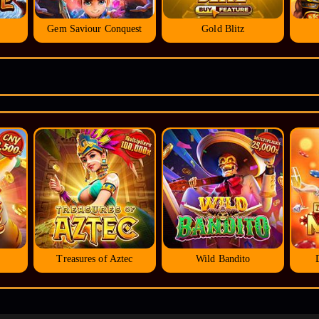
Gem Saviour Conquest
Gold Blitz
Treasures of Aztec
Wild Bandito