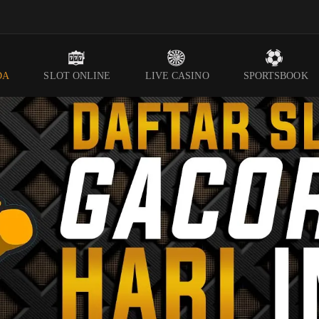
DA
SLOT ONLINE
LIVE CASINO
SPORTSBOOK