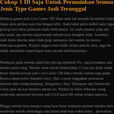
Cukup 1 ID Saja Untuk Permainkan Semua
Jenis Type Games Judi Terunggul
Mainkan games judi Live Casino 338 Dana ialah hal sesudah itu sehabis Anda
tinjau serta periksa suatu hal dengan teliti. Anda bakal perlu sedikit nalar juga
prinsip buat bikin perkiraan Anda lebih presisi. Ini ialah ramalan yang ada
dari pasar, apa mereka dapat masuk seluruh atau mungkin tidak. Jawabnya
ialah kalau mereka akan tidak pergi semuanya dari musim ini karena
beberapa argumen. Prajurit negara emas sudah terima pemain baru, juga ini
sudah menaikkan kepentingan dana mereka keseluruhannya.
Pembayar pajak mereka udah Dari potong sejumlah 2%, yang bermakna jika
mereka perlu uang. Mereka mesti miliki keseluruhan 17,dua juta dolar untuk
bayar seluruh pemain judi Live Casino 338 Dana mereka namun juga pajak.
Karena situasi kritis Stephen Curry, Dari a mesti tinggalkan permainan
lantaran luka tulang belakang. Dengannya, Klay Thompson dan Draymond
Green pula tak kan bermain musim ini. Perihal itu bikin beberapa orang
cenderung menunjuk bermain judi LiveCasino338 online selaku tukarnya.
Hingga mereka bisa mengirit uang buat bayar semuanya pemain mereka serta
membikin mereka berbahagia dan dalam klub buat waktu lama. , permainan