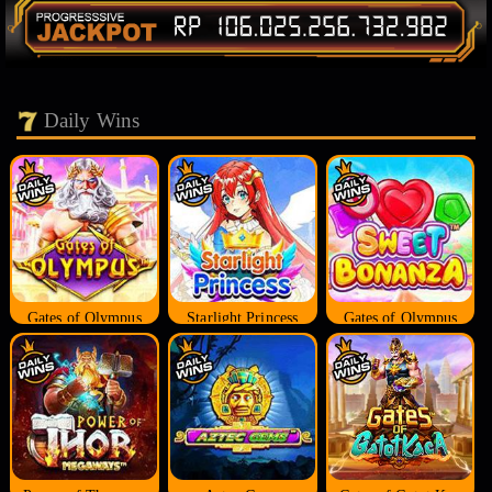
Daily Wins
Gates of Olympus
Starlight Princess
Gates of Olympus