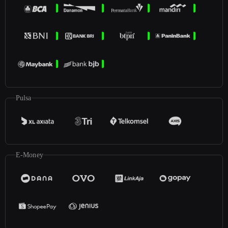
Pulsa
E-Money