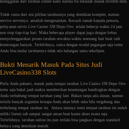
keunggulan dari taruhan online kami karena itu lekaslah masuk terlebih dulu.
Tidak cuma dari sisi pilihan taruhannya yang demikian komplet, namun
service servisnya amatlah mengesankan. Kecuali ramah kepada pemain,
pelayanan servis Live Casino 338 Depo Ovo selalu bekerja waktu 24 jam
non stop tiap-tiap hari. Maka beberapa player dapat juga dengan bebas
menyelenggarakan proses taruhan sewaktu-waktu sesenang hati buat raih
keuntungan banyak. Terlebihnya, cuma dengan modal pegangan saja tentu
Anda bisa mulai taruhannya tidak ada halangan sama sekalipun.
Bukti Menarik Masuk Pada Situs Judi
LiveCasino338 Slots
Perlu Anda pahami, masuk pada tempat taruhan Live Casino 338 Depo Ovo
tentu saja bakal jauh makin memberikan keuntungan bandingkan dengan
Anda terhubung tempat taruhan yang lain. Bukan tanpa ada alasan, namun
terlalu banyak argumen kenapa Anda akan lebih suka bila tergabung dan
terhubung tempat taruhan itu. Antara lainnya tentu tempat taruhan ini sudah
miliki lisensi sah sampai sangat aman buat kamu akses mana saja.
Terlebihnya, taruhan online itu pun terlalu bisa jangkau dengan standard
betnya yang demikian murah.