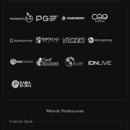
Metode Pembayaran
Transfer Bank