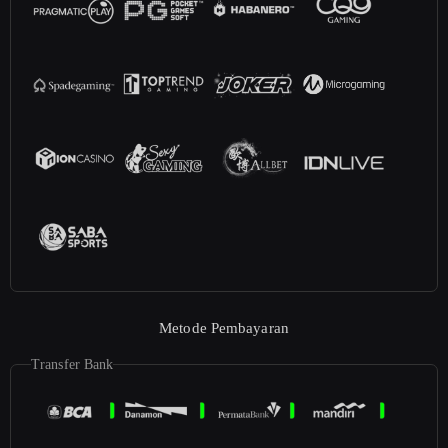
Metode Pembayaran
Transfer Bank