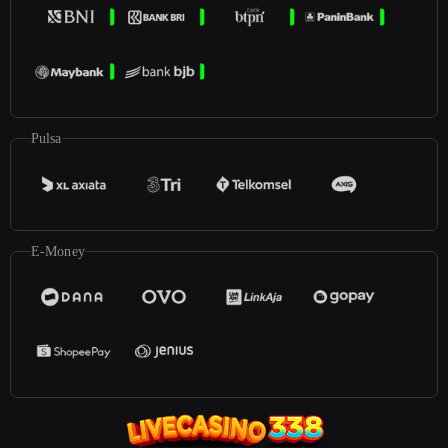
Pulsa
E-Money