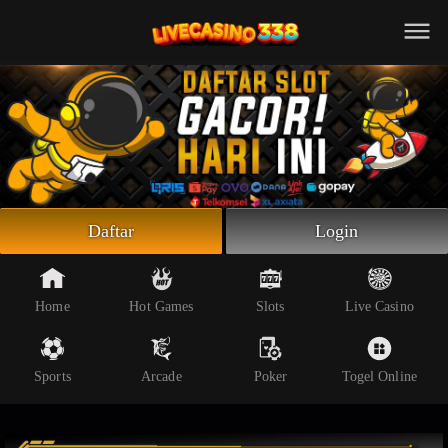
Beranda
Slot Online
Live Casino
Sportsbook
Arcade
Togel Online
Daftar
Login
Poker
Whatsapp
Home
Hot Games
Slots
Live Casino
Telegram
Sports
Arcade
Poker
Togel Online
Livechat