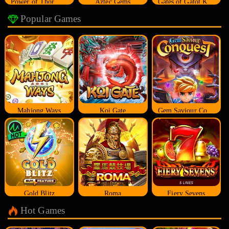
Power of Thor Megaways
Aztec Gems
Gates of Gatot Kaca
Popular Games
Mahjong Ways
Koi Gate
Gem Saviour Conquest
Gold Blitz
Roma
Fiery Sevens
Hot Games