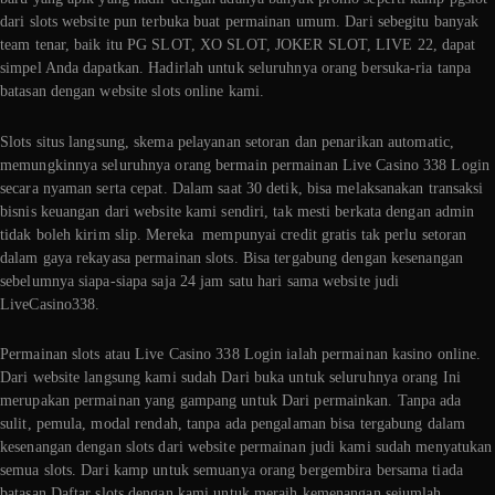
dari slots website pun terbuka buat permainan umum. Dari sebegitu banyak
team tenar, baik itu PG SLOT, XO SLOT, JOKER SLOT, LIVE 22, dapat
simpel Anda dapatkan. Hadirlah untuk seluruhnya orang bersuka-ria tanpa
batasan dengan website slots online kami.
Slots situs langsung, skema pelayanan setoran dan penarikan automatic,
memungkinnya seluruhnya orang bermain permainan Live Casino 338 Login
secara nyaman serta cepat. Dalam saat 30 detik, bisa melaksanakan transaksi
bisnis keuangan dari website kami sendiri, tak mesti berkata dengan admin
tidak boleh kirim slip. Mereka mempunyai credit gratis tak perlu setoran
dalam gaya rekayasa permainan slots. Bisa tergabung dengan kesenangan
sebelumnya siapa-siapa saja 24 jam satu hari sama website judi
LiveCasino338.
Permainan slots atau Live Casino 338 Login ialah permainan kasino online.
Dari website langsung kami sudah Dari buka untuk seluruhnya orang Ini
merupakan permainan yang gampang untuk Dari permainkan. Tanpa ada
sulit, pemula, modal rendah, tanpa ada pengalaman bisa tergabung dalam
kesenangan dengan slots dari website permainan judi kami sudah menyatukan
semua slots. Dari kamp untuk semuanya orang bergembira bersama tiada
batasan Daftar slots dengan kami untuk meraih kemenangan sejumlah