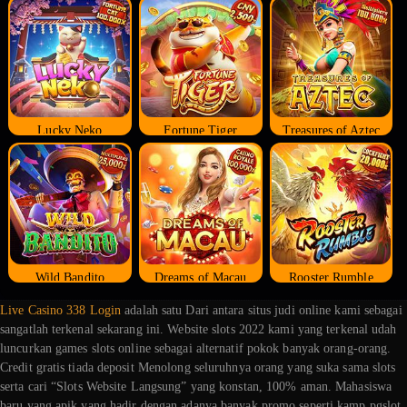
Lucky Neko
Fortune Tiger
Treasures of Aztec
Wild Bandito
Dreams of Macau
Rooster Rumble
Live Casino 338 Login
adalah satu Dari antara situs judi online kami sebagai
sangatlah terkenal sekarang ini. Website slots 2022 kami yang terkenal udah
luncurkan games slots online sebagai alternatif pokok banyak orang-orang.
Credit gratis tiada deposit Menolong seluruhnya orang yang suka sama slots
serta cari “Slots Website Langsung” yang konstan, 100% aman. Mahasiswa
baru yang apik yang hadir dengan adanya banyak promo seperti kamp pgslot