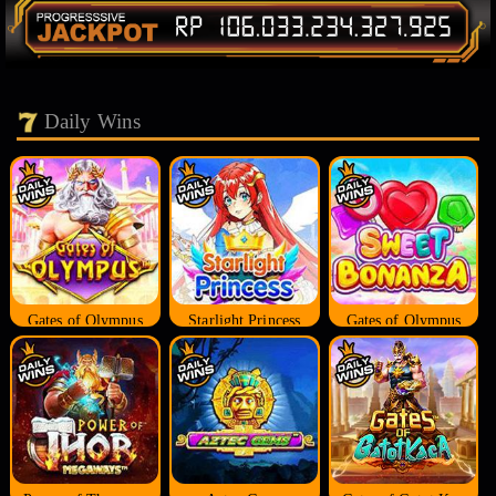
Daily Wins
Gates of Olympus
Starlight Princess
Gates of Olympus