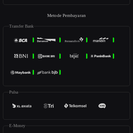
Metode Pembayaran
Transfer Bank
Pulsa
E-Money