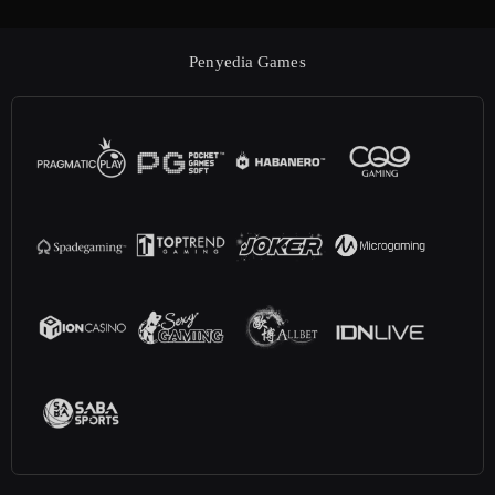
Penyedia Games