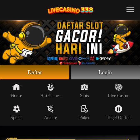
Beranda
Slot Online
Live Casino
Sportsbook
Arcade
Togel Online
Daftar
Login
Poker
Whatsapp
Home
Hot Games
Slots
Live Casino
Telegram
Sports
Arcade
Poker
Togel Online
Livechat