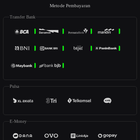
Metode Pembayaran
Transfer Bank
Pulsa
E-Money