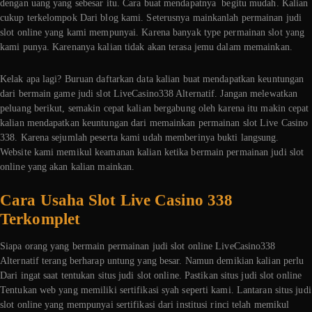
dengan uang yang sebesar itu. Cara buat mendapatnya begitu mudah. Kalian
cukup terkelompok Dari blog kami. Seterusnya mainkanlah permainan judi
slot online yang kami mempunyai. Karena banyak type permainan slot yang
kami punya. Karenanya kalian tidak akan terasa jemu dalam memainkan.
Kelak apa lagi? Buruan daftarkan data kalian buat mendapatkan keuntungan
dari bermain game judi slot LiveCasino338 Alternatif. Jangan melewatkan
peluang berikut, semakin cepat kalian bergabung oleh karena itu makin cepat
kalian mendapatkan keuntungan dari memainkan permainan slot Live Casino
338. Karena sejumlah peserta kami udah memberinya bukti langsung.
Website kami memikul keamanan kalian ketika bermain permainan judi slot
online yang akan kalian mainkan.
Cara Usaha Slot Live Casino 338
Terkomplet
Siapa orang yang bermain permainan judi slot online LiveCasino338
Alternatif terang berharap untung yang besar. Namun demikian kalian perlu
Dari ingat saat tentukan situs judi slot online. Pastikan situs judi slot online
Tentukan web yang memiliki sertifikasi syah seperti kami. Lantaran situs judi
slot online yang mempunyai sertifikasi dari institusi rinci telah memikul