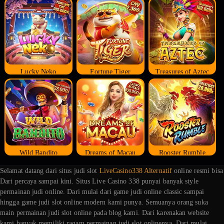
Lucky Neko
Fortune Tiger
Treasures of Aztec
Wild Bandito
Dreams of Macau
Rooster Rumble
Selamat datang dari situs judi slot
LiveCasino338 Alternatif
online resmi bisa
Dari percaya sampai kini. Situs Live Casino 338 punyai banyak style
permainan judi online. Dari mulai dari game judi online classic sampai
hingga game judi slot online modern kami punya. Semuanya orang suka
main permainan judi slot online pada blog kami. Dari karenakan website
kami banyak memiliki ragam permainan judi slot onlinenya. Dari mulai