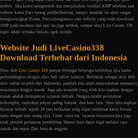
mobile. Jika kamu mengunduh dan menjalankan instalasi AMP sebelum saat
website kamu Dari serang pemberhentian, sampai masalah itu akan sangat
menguntungkan Kamu. Pertimbangannya satu website yang telah download
AMP pada awalnya dan saat itu juga terblok, sampai situs Live Casino 338
ingin selalu terbuka melalui spek mobile.
Website Judi LiveCasino338
Download Terhebat dari Indonesia
Situs Judi
Live Casino 338
punyai berbagai beberapa kelebihan jika kamu
perbandingkan dengan situs Judi online lainnya. Bertindak sebagai situs Judi
slots online terpilih dari Indonesia, pastilah kita udah menyediakan semuanya
sesuatunya dengan masak. Juga ada masalah yang telah kita siapkan dengan
masak adalah mempunyai layanan terbaik. Dengan model permainan
terkomplet, tambahan jekpot paling banyak, dan lain- lain. Situs kita siapkan
layanan terbaik sejauh 24 jam berkaitan yang dapat membuat kamu berasa
sama dengan satu orang raja. Tidak cuma itu, layanan konsumen kita juga
telah peroleh penataran pembibitan khusus buat dapat legal melalui cara
ramah dan sopan Dari banyak anggota.