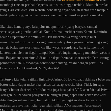
membagi rincian perihal ekspedisi satu situs hingga terblok. Masalah awalan
yang Dari cari oleh satu website pendatang anyar adalah lantas arah maupun
trafik pelancong, akhirnya mereka bisa mempromosikan produk mereka.
Jika situs kamu punya lalu jalur maupun trafik yang banyak, sampai
seterusnya yang terikat adalah Kominfo mau melihat situs Kamu. Kominfo
adalah Departemen Komunikasi Dan Informatika yang bekerja buat
menyortir seluruhnya situs yang punyai selanjutnya jurusan pelancong yang
ramai. Kalau mereka membikin jika website pendatang baru itu memiliki
kontent dan elemen ilegal, sampai Kominfo ingin langsung memblok website
itu. Bagaimana satu situs Judi online dapat bertahan saat mereka Dari serang
pemberhentian? Responnya benar-benar enteng, yakni dengan pakai link
LiveCasino338 Download, VPN, dan AMP.
Tentunya kita telah sajikan link LiveCasino338 Download, akhirnya beberapa
bettor selalu dapat melakukan akses terhadap website kita. Tidak itu saja,
banyak bettor dari seluruh Indonesia juga bisa pakai VPN atau Virtual Privat
Jaringan. VPN adalah pelayanan hubungan yang dapat rahasiakan konversi
data dengan sistem mengubah jalur. Akhirnya bagikan akses ke website
melalui cara nyaman. Kita juga telah sajikan AMP maupun Accelerated
Mobile Pages yang dapat buka suatu hal situs situs dengan kilat dari spek