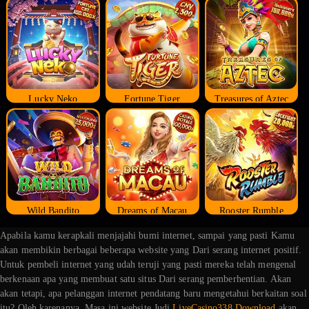
Lucky Neko
Fortune Tiger
Treasures of Aztec
Wild Bandito
Dreams of Macau
Rooster Rumble
Apabila kamu kerapkali menjajahi bumi internet, sampai yang pasti Kamu
akan membikin berbagai beberapa website yang Dari serang internet positif.
Untuk pembeli internet yang udah teruji yang pasti mereka telah mengenal
berkenaan apa yang membuat satu situs Dari serang pemberhentian. Akan
akan tetapi, apa pelanggan internet pendatang baru mengetahui berkaitan soal
itu? Oleh karenanya, Masa ini website Judi
LiveCasino338 Download
akan