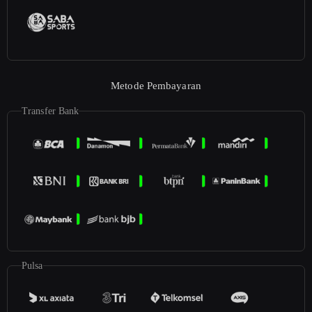
Metode Pembayaran
Transfer Bank
Pulsa