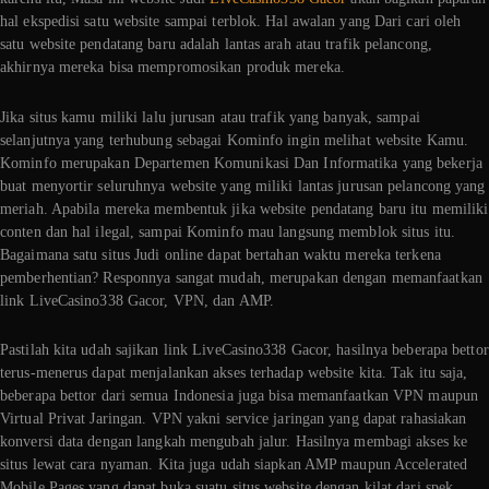
hal ekspedisi satu website sampai terblok. Hal awalan yang Dari cari oleh
satu website pendatang baru adalah lantas arah atau trafik pelancong,
akhirnya mereka bisa mempromosikan produk mereka.
Jika situs kamu miliki lalu jurusan atau trafik yang banyak, sampai
selanjutnya yang terhubung sebagai Kominfo ingin melihat website Kamu.
Kominfo merupakan Departemen Komunikasi Dan Informatika yang bekerja
buat menyortir seluruhnya website yang miliki lantas jurusan pelancong yang
meriah. Apabila mereka membentuk jika website pendatang baru itu memiliki
conten dan hal ilegal, sampai Kominfo mau langsung memblok situs itu.
Bagaimana satu situs Judi online dapat bertahan waktu mereka terkena
pemberhentian? Responnya sangat mudah, merupakan dengan memanfaatkan
link LiveCasino338 Gacor, VPN, dan AMP.
Pastilah kita udah sajikan link LiveCasino338 Gacor, hasilnya beberapa bettor
terus-menerus dapat menjalankan akses terhadap website kita. Tak itu saja,
beberapa bettor dari semua Indonesia juga bisa memanfaatkan VPN maupun
Virtual Privat Jaringan. VPN yakni service jaringan yang dapat rahasiakan
konversi data dengan langkah mengubah jalur. Hasilnya membagi akses ke
situs lewat cara nyaman. Kita juga udah siapkan AMP maupun Accelerated
Mobile Pages yang dapat buka suatu situs website dengan kilat dari spek