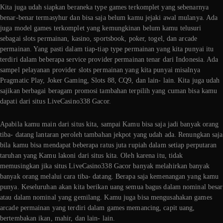
Kita juga udah siapkan beraneka type games terkomplet yang sebenarnya
benar-benar termasyhur dan bisa saja belum kamu jejaki awal mulanya. Ada
juga model games terkomplet yang kemungkinan belum kamu telusuri
sebagai slots permainan, kasino, sportsbook, poker, togel, dan arcade
permainan. Yang pasti dalam tiap-tiap type permainan yang kita punyai itu
terdiri dalam beberapa service provider permainan tenar dari Indonesia. Ada
sampel pelayanan provider slots permainan yang kita punyai misalnya
Pragmatic Play, Joker Gaming, Slots 88, CQ9, dan lain- lain. Kita juga udah
sajikan berbagai beragam promosi tambahan terpilih yang cuman bisa kamu
dapati dari situs LiveCasino338 Gacor.
Apabila kamu main dari situs kita, sampai Kamu bisa saja jadi banyak orang
tiba- datang lantaran peroleh tambahan jekpot yang udah ada. Renungkan saja
bila kamu bisa mendapat beberapa ratus juta rupiah dalam setiap perputaran
taruhan yang Kamu lakoni dari situs kita. Oleh karena itu, tidak
memusingkan jika situs LiveCasino338 Gacor banyak melahirkan banyak
banyak orang melalui cara tiba- datang. Berapa saja kemenangan yang kamu
punya. Keseluruhan akan kita berikan uang semua bagus dalam nominal besar
atau dalam nominal yang gemilang. Kamu juga bisa mengusahakan games
arcade permainan yang terdiri dalam games memancing, capit uang,
bertembakan ikan, mahir, dan lain- lain.