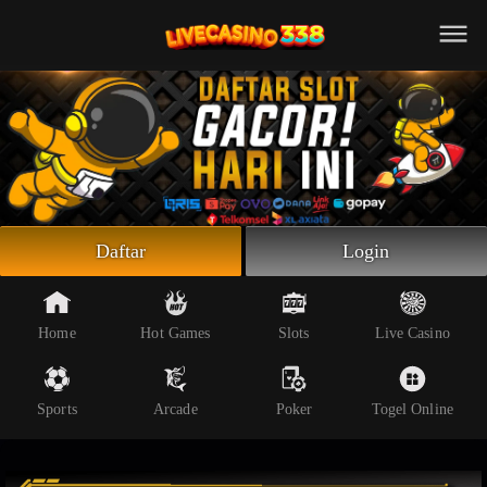
Beranda
Slot Online
Live Casino
Sportsbook
Arcade
Togel Online
Daftar
Login
Poker
Whatsapp
Home
Hot Games
Slots
Live Casino
Telegram
Sports
Arcade
Poker
Togel Online
Livechat