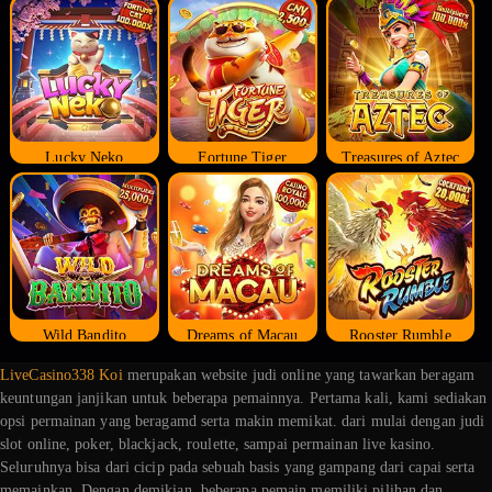
Lucky Neko
Fortune Tiger
Treasures of Aztec
Wild Bandito
Dreams of Macau
Rooster Rumble
LiveCasino338 Koi
merupakan website judi online yang tawarkan beragam
keuntungan janjikan untuk beberapa pemainnya. Pertama kali, kami sediakan
opsi permainan yang beragamd serta makin memikat. dari mulai dengan judi
slot online, poker, blackjack, roulette, sampai permainan live kasino.
Seluruhnya bisa dari cicip pada sebuah basis yang gampang dari capai serta
memainkan. Dengan demikian, beberapa pemain memiliki pilihan dan