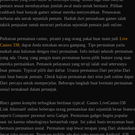
pemain seusai membayarkan jumlah awal mula untuk bermain. Pilihan
cashback buat banyak gamer selesai mereka menyerahkan. Penawaran
terbatas ada untuk sejumlah pemain. Hadiah dari perusahaan games ialah
taktik penjualan untuk mencuri perhatian sejumlah pemain judi online.
Pedoman permainan casino, piranti yang orang pakai buat main judi
Live
Casino 338
, dapat Anda temukan secara gampang. Tips permainan yaitu
naskah atau halaman dengan rinci permainan. Info terkait seluruh permainan
yang ada. Orang yang pengin main permainan harus pilih feature yang mau
mereka permainkan. Pemasok pelayanan yang teruji ialah soal seterusnya
buat pemain. Typical pilih dari daftar. Uraian permainan Dari perjelas Dari
sini buat banyak pemain. Check kajian permainan dari situs judi online dapat
Dari percaya untuk memperjelas. Beberapa langkah buat bermain permainan
sosial termaksud dalam petunjuk.
Rinci games komplet terbagikan berdasar typical. Games LiveCasino338
Link Alternatif online beberapa orang permainkan dari sejumlah besar feature
seperti Computer personal serta Gadget. Permainan gadget begitu popular
saat ini karena tehnologinya bertambah cepat. Ini yakni basis ternyaman buat
bermain permainan sosial. Permainan siap lewat terapan yang Dari alokasikan
lewat toko program. Program mobile ada dari toko program Android, iOS,