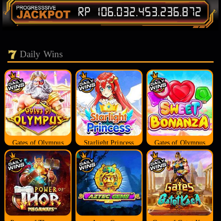
Daily Wins
Gates of Olympus
Starlight Princess
Gates of Olympus