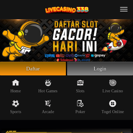
Beranda
Slot Online
Live Casino
Sportsbook
Arcade
Togel Online
Daftar
Login
Poker
Whatsapp
Home
Hot Games
Slots
Live Casino
Telegram
Sports
Arcade
Poker
Togel Online
Livechat