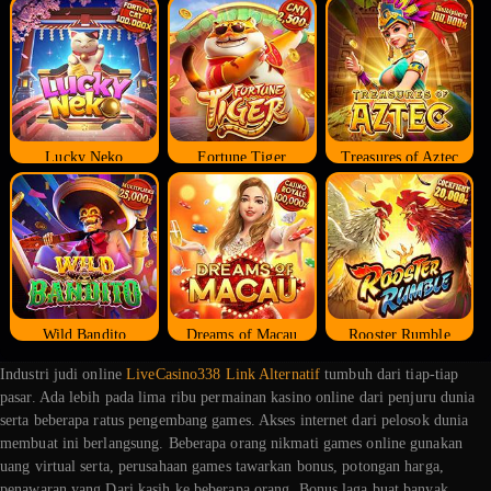
Lucky Neko
Fortune Tiger
Treasures of Aztec
Wild Bandito
Dreams of Macau
Rooster Rumble
Industri judi online
LiveCasino338 Link Alternatif
tumbuh dari tiap-tiap
pasar. Ada lebih pada lima ribu permainan kasino online dari penjuru dunia
serta beberapa ratus pengembang games. Akses internet dari pelosok dunia
membuat ini berlangsung. Beberapa orang nikmati games online gunakan
uang virtual serta, perusahaan games tawarkan bonus, potongan harga,
penawaran yang Dari kasih ke beberapa orang. Bonus laga buat banyak