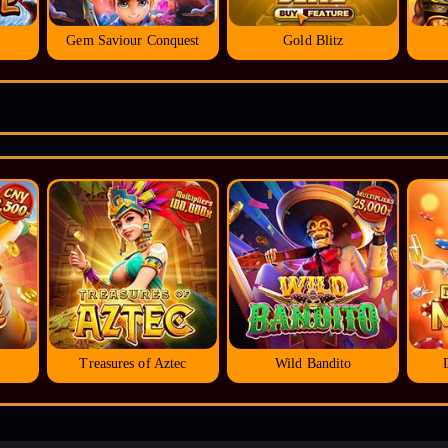
Gem Saviour Conquest
Gold Blitz
Treasures of Aztec
Wild Bandito