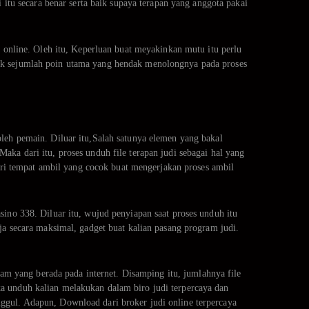
itu secara benar serta baik supaya terapan yang anggota pakai
 online. Oleh itu, Keperluan buat meyakinkan mutu itu perlu
 baik sejumlah poin utama yang hendak menolongnya pada proses
leh pemain. Diluar itu,Salah satunya elemen yang bakal
Maka dari itu, proses unduh file terapan judi sebagai hal yang
cari tempat ambil yang cocok buat mengerjakan proses ambil
ino 338. Diluar itu, wujud penyiapan saat proses unduh itu
a secara maksimal, gadget buat kalian pasang program judi.
ram yang berada pada internet. Disamping itu, jumlahnya file
ika unduh kalian melakukan dalam biro judi terpercaya dan
unggul. Adapun, Download dari broker judi online terpercaya