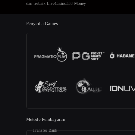
dan terbaik LiveCasino338 Money
Penyedia Games
Metode Pembayaran
Transfer Bank