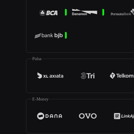
Pulsa
E-Money